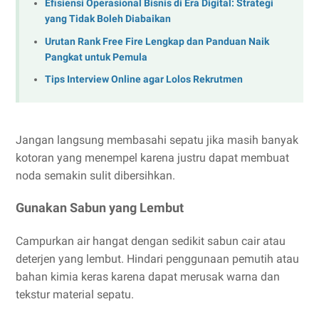
Efisiensi Operasional Bisnis di Era Digital: Strategi
yang Tidak Boleh Diabaikan
Urutan Rank Free Fire Lengkap dan Panduan Naik
Pangkat untuk Pemula
Tips Interview Online agar Lolos Rekrutmen
Jangan langsung membasahi sepatu jika masih banyak
kotoran yang menempel karena justru dapat membuat
noda semakin sulit dibersihkan.
Gunakan Sabun yang Lembut
Campurkan air hangat dengan sedikit sabun cair atau
deterjen yang lembut. Hindari penggunaan pemutih atau
bahan kimia keras karena dapat merusak warna dan
tekstur material sepatu.