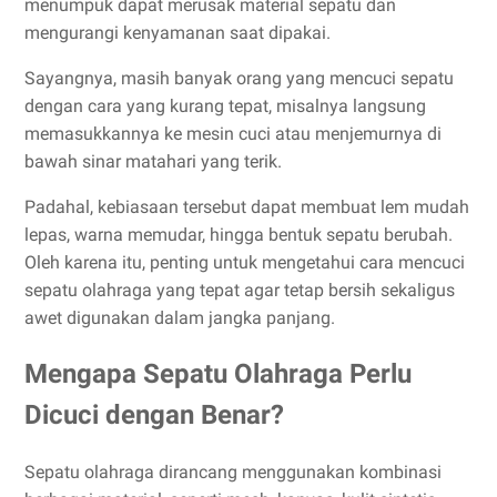
menumpuk dapat merusak material sepatu dan
mengurangi kenyamanan saat dipakai.
Sayangnya, masih banyak orang yang mencuci sepatu
dengan cara yang kurang tepat, misalnya langsung
memasukkannya ke mesin cuci atau menjemurnya di
bawah sinar matahari yang terik.
Padahal, kebiasaan tersebut dapat membuat lem mudah
lepas, warna memudar, hingga bentuk sepatu berubah.
Oleh karena itu, penting untuk mengetahui cara mencuci
sepatu olahraga yang tepat agar tetap bersih sekaligus
awet digunakan dalam jangka panjang.
Mengapa Sepatu Olahraga Perlu
Dicuci dengan Benar?
Sepatu olahraga dirancang menggunakan kombinasi