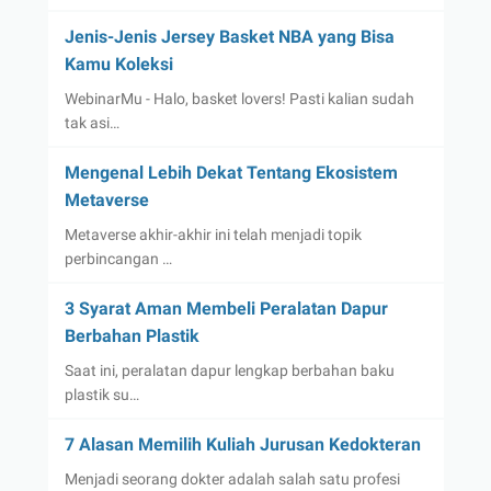
Jenis-Jenis Jersey Basket NBA yang Bisa
Kamu Koleksi
WebinarMu - Halo, basket lovers! Pasti kalian sudah
tak asi…
Mengenal Lebih Dekat Tentang Ekosistem
Metaverse
Metaverse akhir-akhir ini telah menjadi topik
perbincangan …
3 Syarat Aman Membeli Peralatan Dapur
Berbahan Plastik
Saat ini, peralatan dapur lengkap berbahan baku
plastik su…
7 Alasan Memilih Kuliah Jurusan Kedokteran
Menjadi seorang dokter adalah salah satu profesi