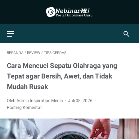
BERANDA
/
REVIEW
/
TIPS CERDAS
Cara Mencuci Sepatu Olahraga yang
Tepat agar Bersih, Awet, dan Tidak
Mudah Rusak
Oleh Admin Inspiratips Media
Juli 08, 2026
Posting Komentar