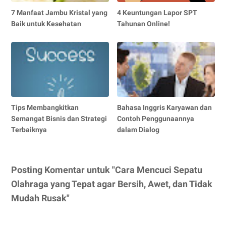
7 Manfaat Jambu Kristal yang
4 Keuntungan Lapor SPT
Baik untuk Kesehatan
Tahunan Online!
Tips Membangkitkan
Bahasa Inggris Karyawan dan
Semangat Bisnis dan Strategi
Contoh Penggunaannya
Terbaiknya
dalam Dialog
Posting Komentar untuk "Cara Mencuci Sepatu
Olahraga yang Tepat agar Bersih, Awet, dan Tidak
Mudah Rusak"