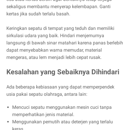
sekaligus membantu menyerap kelembapan. Ganti
kertas jika sudah terlalu basah.
Keringkan sepatu di tempat yang teduh dan memiliki
sirkulasi udara yang baik. Hindari menjemurnya
langsung di bawah sinar matahari karena panas berlebih
dapat menyebabkan warna memudar, material
mengeras, atau lem menjadi lebih cepat rusak.
Kesalahan yang Sebaiknya Dihindari
Ada beberapa kebiasaan yang dapat memperpendek
usia pakai sepatu olahraga, antara lain:
Mencuci sepatu menggunakan mesin cuci tanpa
memperhatikan jenis material.
Menggunakan pemutih atau deterjen yang terlalu
keras.