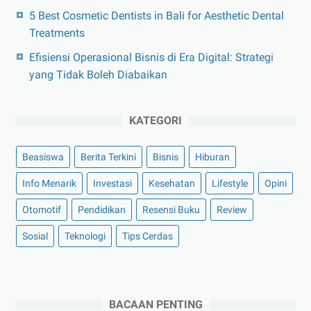
5 Best Cosmetic Dentists in Bali for Aesthetic Dental
Treatments
Efisiensi Operasional Bisnis di Era Digital: Strategi
yang Tidak Boleh Diabaikan
KATEGORI
Beasiswa
Berita Terkini
Bisnis
Hiburan
Info Menarik
Investasi
Kesehatan
Lifestyle
Opini
Otomotif
Pendidikan
Resensi Buku
Review
Sosial
Teknologi
Tips Cerdas
BACAAN PENTING