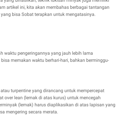
 yang dihasilkan, teknik lukisan minyak juga memiliki
alam artikel ini, kita akan membahas berbagai tantangan
is yang bisa Sobat terapkan untuk mengatasinya.
lah waktu pengeringannya yang jauh lebih lama
yak bisa memakan waktu berhari-hari, bahkan berminggu-
 atau turpentine yang dirancang untuk mempercepat
fat over lean (lemak di atas kurus) untuk mencegah
erminyak (lemak) harus diaplikasikan di atas lapisan yang
bisa mengering secara merata.