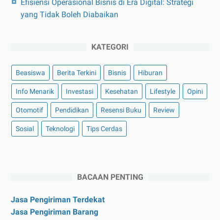
Efisiensi Operasional Bisnis di Era Digital: Strategi
yang Tidak Boleh Diabaikan
KATEGORI
Beasiswa
Berita Terkini
Bisnis
Hiburan
Info Menarik
Investasi
Kesehatan
Lifestyle
Opini
Otomotif
Pendidikan
Resensi Buku
Review
Sosial
Teknologi
Tips Cerdas
BACAAN PENTING
Jasa Pengiriman Terdekat
Jasa Pengiriman Barang