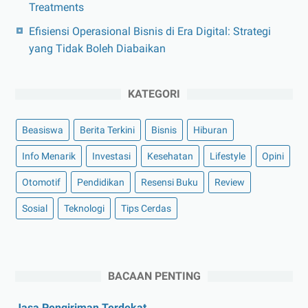
Treatments
Efisiensi Operasional Bisnis di Era Digital: Strategi
yang Tidak Boleh Diabaikan
KATEGORI
Beasiswa
Berita Terkini
Bisnis
Hiburan
Info Menarik
Investasi
Kesehatan
Lifestyle
Opini
Otomotif
Pendidikan
Resensi Buku
Review
Sosial
Teknologi
Tips Cerdas
BACAAN PENTING
Jasa Pengiriman Terdekat