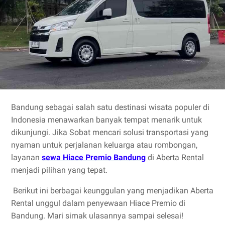
Bandung sebagai salah satu destinasi wisata populer di
Indonesia menawarkan banyak tempat menarik untuk
dikunjungi. Jika Sobat mencari solusi transportasi yang
nyaman untuk perjalanan keluarga atau rombongan,
layanan
sewa Hiace Premio Bandung
di Aberta Rental
menjadi pilihan yang tepat.
Berikut ini berbagai keunggulan yang menjadikan Aberta
Rental unggul dalam penyewaan Hiace Premio di
Bandung. Mari simak ulasannya sampai selesai!