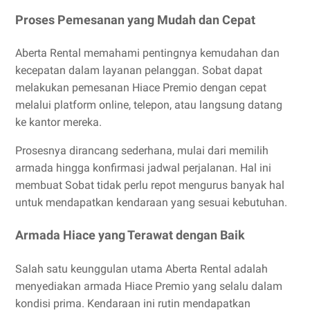
Proses Pemesanan yang Mudah dan Cepat
Aberta Rental memahami pentingnya kemudahan dan
kecepatan dalam layanan pelanggan. Sobat dapat
melakukan pemesanan Hiace Premio dengan cepat
melalui platform online, telepon, atau langsung datang
ke kantor mereka.
Prosesnya dirancang sederhana, mulai dari memilih
armada hingga konfirmasi jadwal perjalanan. Hal ini
membuat Sobat tidak perlu repot mengurus banyak hal
untuk mendapatkan kendaraan yang sesuai kebutuhan.
Armada Hiace yang Terawat dengan Baik
Salah satu keunggulan utama Aberta Rental adalah
menyediakan armada Hiace Premio yang selalu dalam
kondisi prima. Kendaraan ini rutin mendapatkan