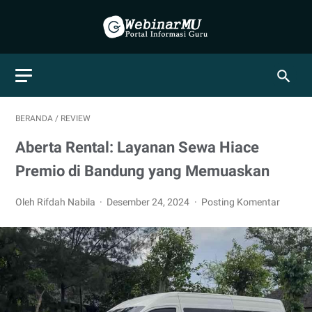
BERANDA
/
REVIEW
Aberta Rental: Layanan Sewa Hiace
Premio di Bandung yang Memuaskan
Oleh Rifdah Nabila
Desember 24, 2024
Posting Komentar