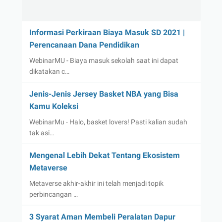
Informasi Perkiraan Biaya Masuk SD 2021 |
Perencanaan Dana Pendidikan
WebinarMU - Biaya masuk sekolah saat ini dapat
dikatakan c…
Jenis-Jenis Jersey Basket NBA yang Bisa
Kamu Koleksi
WebinarMu - Halo, basket lovers! Pasti kalian sudah
tak asi…
Mengenal Lebih Dekat Tentang Ekosistem
Metaverse
Metaverse akhir-akhir ini telah menjadi topik
perbincangan …
3 Syarat Aman Membeli Peralatan Dapur