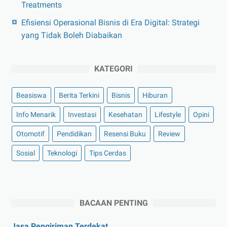
Treatments
Efisiensi Operasional Bisnis di Era Digital: Strategi
yang Tidak Boleh Diabaikan
KATEGORI
Beasiswa
Berita Terkini
Bisnis
Hiburan
Info Menarik
Investasi
Kesehatan
Lifestyle
Opini
Otomotif
Pendidikan
Resensi Buku
Review
Sosial
Teknologi
Tips Cerdas
BACAAN PENTING
Jasa Pengiriman Terdekat