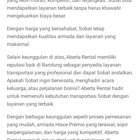
yang lebih murah, kompetitif, dan terjangkau. Sobat bisa
mendapatkan layanan terbaik tanpa harus khawatir
mengeluarkan biaya besar.
Dengan harga yang bersahabat, Sobat tetap
mendapatkan kualitas armada dan layanan yang
maksimal.
Selain keunggulan di atas, Aberta Rental memiliki
reputasi baik di Bandung sebagai penyedia layanan
transportasi yang profesional dan dapat Sobat andalkan.
Apakah Sobat ingin berwisata, menghadiri acara
keluarga, atau perjalanan bisnis? Aberta Rental hadir
untuk memenuhi kebutuhan transportasi Sobat dengan
layanan yang terbaik.
Dengan berbagai keunggulan seperti proses pemesanan
yang mudah, armada Hiace Premio yang terawat, sopir
berpengalaman, dan harga yang kompetitif, Aberta