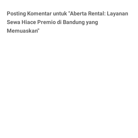
Posting Komentar untuk "Aberta Rental: Layanan
Sewa Hiace Premio di Bandung yang
Memuaskan"