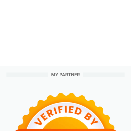
MY PARTNER