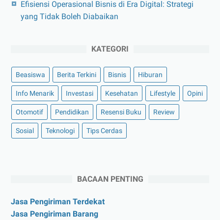
Efisiensi Operasional Bisnis di Era Digital: Strategi
yang Tidak Boleh Diabaikan
KATEGORI
Beasiswa
Berita Terkini
Bisnis
Hiburan
Info Menarik
Investasi
Kesehatan
Lifestyle
Opini
Otomotif
Pendidikan
Resensi Buku
Review
Sosial
Teknologi
Tips Cerdas
BACAAN PENTING
Jasa Pengiriman Terdekat
Jasa Pengiriman Barang