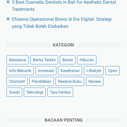
5 Best Cosmetic Dentists in Bali for Aesthetic Dental
Treatments
Efisiensi Operasional Bisnis di Era Digital: Strategi
yang Tidak Boleh Diabaikan
KATEGORI
Beasiswa
Berita Terkini
Bisnis
Hiburan
Info Menarik
Investasi
Kesehatan
Lifestyle
Opini
Otomotif
Pendidikan
Resensi Buku
Review
Sosial
Teknologi
Tips Cerdas
BACAAN PENTING