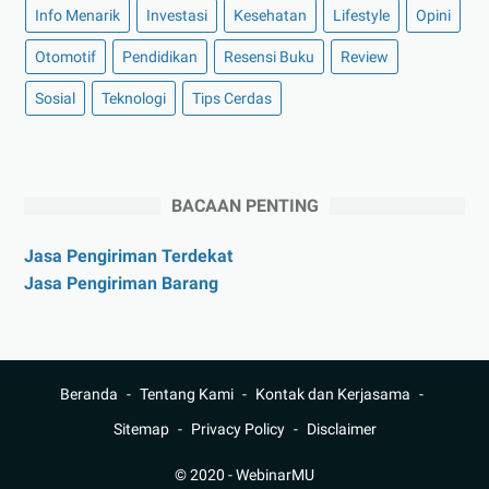
Info Menarik
Investasi
Kesehatan
Lifestyle
Opini
Otomotif
Pendidikan
Resensi Buku
Review
Sosial
Teknologi
Tips Cerdas
BACAAN PENTING
Jasa Pengiriman Terdekat
Jasa Pengiriman Barang
Beranda
Tentang Kami
Kontak dan Kerjasama
Sitemap
Privacy Policy
Disclaimer
© 2020 -
WebinarMU