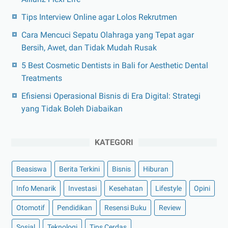
Tips Interview Online agar Lolos Rekrutmen
Cara Mencuci Sepatu Olahraga yang Tepat agar
Bersih, Awet, dan Tidak Mudah Rusak
5 Best Cosmetic Dentists in Bali for Aesthetic Dental
Treatments
Efisiensi Operasional Bisnis di Era Digital: Strategi
yang Tidak Boleh Diabaikan
KATEGORI
Beasiswa
Berita Terkini
Bisnis
Hiburan
Info Menarik
Investasi
Kesehatan
Lifestyle
Opini
Otomotif
Pendidikan
Resensi Buku
Review
Sosial
Teknologi
Tips Cerdas