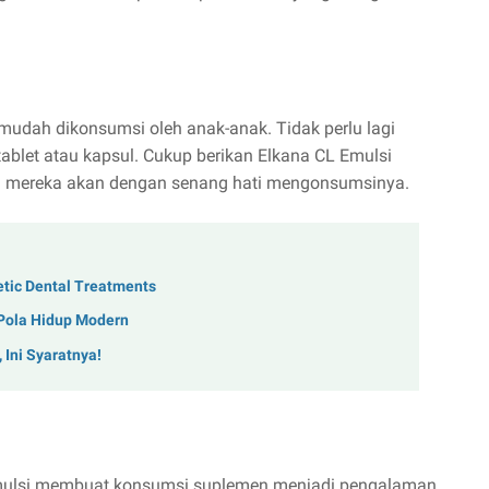
mudah dikonsumsi oleh anak-anak. Tidak perlu lagi
blet atau kapsul. Cukup berikan Elkana CL Emulsi
dan mereka akan dengan senang hati mengonsumsinya.
hetic Dental Treatments
Pola Hidup Modern
 Ini Syaratnya!
Emulsi membuat konsumsi suplemen menjadi pengalaman