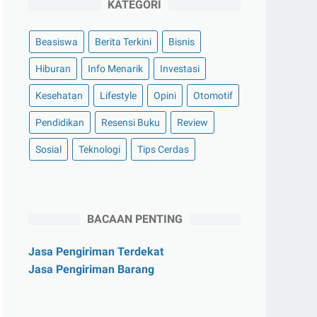
KATEGORI
Beasiswa
Berita Terkini
Bisnis
Hiburan
Info Menarik
Investasi
Kesehatan
Lifestyle
Opini
Otomotif
Pendidikan
Resensi Buku
Review
Sosial
Teknologi
Tips Cerdas
BACAAN PENTING
Jasa Pengiriman Terdekat
Jasa Pengiriman Barang