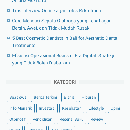
Allianz Flexi Life
Tips Interview Online agar Lolos Rekrutmen
Cara Mencuci Sepatu Olahraga yang Tepat agar
Bersih, Awet, dan Tidak Mudah Rusak
5 Best Cosmetic Dentists in Bali for Aesthetic Dental
Treatments
Efisiensi Operasional Bisnis di Era Digital: Strategi
yang Tidak Boleh Diabaikan
KATEGORI
Beasiswa
Berita Terkini
Bisnis
Hiburan
Info Menarik
Investasi
Kesehatan
Lifestyle
Opini
Otomotif
Pendidikan
Resensi Buku
Review