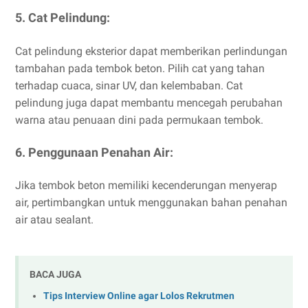
5. Cat Pelindung:
Cat pelindung eksterior dapat memberikan perlindungan
tambahan pada tembok beton. Pilih cat yang tahan
terhadap cuaca, sinar UV, dan kelembaban. Cat
pelindung juga dapat membantu mencegah perubahan
warna atau penuaan dini pada permukaan tembok.
6. Penggunaan Penahan Air:
Jika tembok beton memiliki kecenderungan menyerap
air, pertimbangkan untuk menggunakan bahan penahan
air atau sealant.
BACA JUGA
Tips Interview Online agar Lolos Rekrutmen