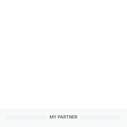
MY PARTNER