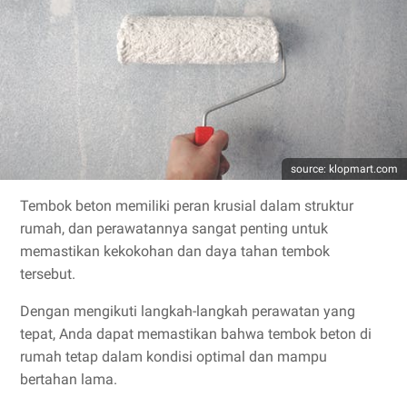
source: klopmart.com
Tembok beton memiliki peran krusial dalam struktur
rumah, dan perawatannya sangat penting untuk
memastikan kekokohan dan daya tahan tembok
tersebut.
Dengan mengikuti langkah-langkah perawatan yang
tepat, Anda dapat memastikan bahwa tembok beton di
rumah tetap dalam kondisi optimal dan mampu
bertahan lama.