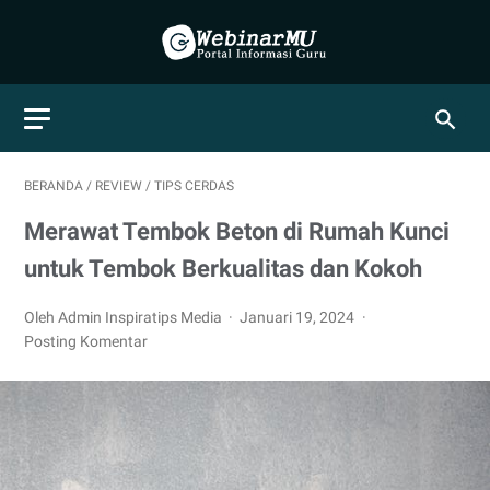
BERANDA
/
REVIEW
/
TIPS CERDAS
Merawat Tembok Beton di Rumah Kunci
untuk Tembok Berkualitas dan Kokoh
Oleh Admin Inspiratips Media
Januari 19, 2024
Posting Komentar