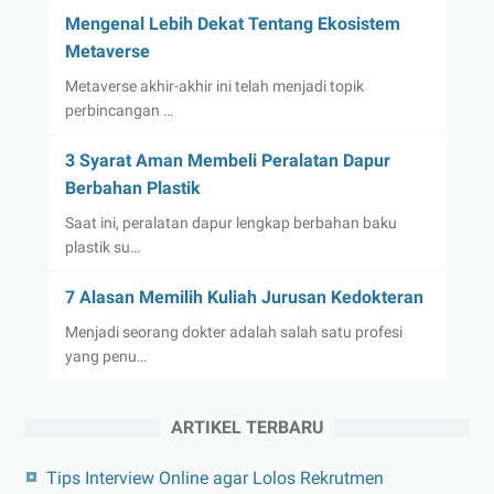
Mengenal Lebih Dekat Tentang Ekosistem
Metaverse
Metaverse akhir-akhir ini telah menjadi topik
perbincangan …
3 Syarat Aman Membeli Peralatan Dapur
Berbahan Plastik
Saat ini, peralatan dapur lengkap berbahan baku
plastik su…
7 Alasan Memilih Kuliah Jurusan Kedokteran
Menjadi seorang dokter adalah salah satu profesi
yang penu…
ARTIKEL TERBARU
Tips Interview Online agar Lolos Rekrutmen