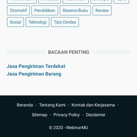
Otomotif
Pendidikan
Resensi Buku
Review
Sosial
Teknologi
Tips Cerdas
BACAAN PENTING
Jasa Pengiriman Terdekat
Jasa Pengiriman Barang
Beranda
Tentang Kami
Kontak dan Kerjasama
Sitemap
Privacy Policy
Disclaimer
© 2020 -
WebinarMU