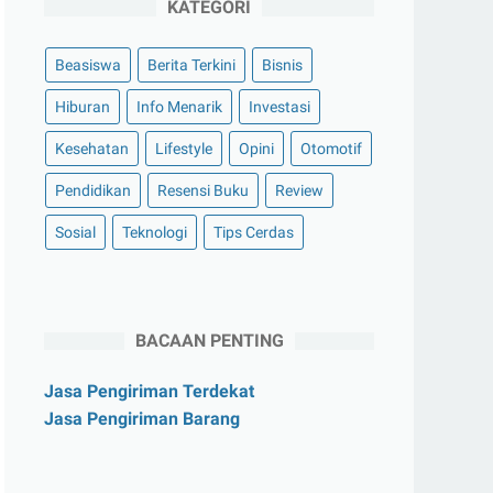
KATEGORI
Beasiswa
Berita Terkini
Bisnis
Hiburan
Info Menarik
Investasi
Kesehatan
Lifestyle
Opini
Otomotif
Pendidikan
Resensi Buku
Review
Sosial
Teknologi
Tips Cerdas
BACAAN PENTING
Jasa Pengiriman Terdekat
Jasa Pengiriman Barang