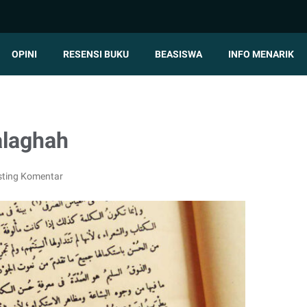
OPINI
RESENSI BUKU
BEASISWA
INFO MENARIK
alaghah
ting Komentar