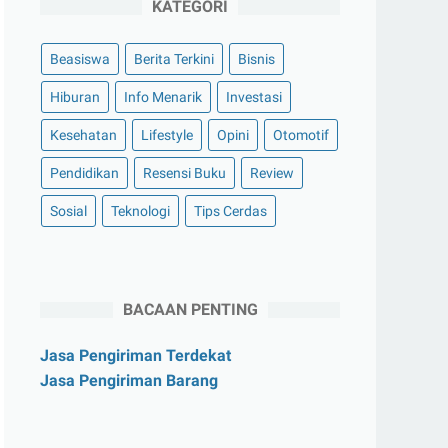
KATEGORI
Beasiswa
Berita Terkini
Bisnis
Hiburan
Info Menarik
Investasi
Kesehatan
Lifestyle
Opini
Otomotif
Pendidikan
Resensi Buku
Review
Sosial
Teknologi
Tips Cerdas
BACAAN PENTING
Jasa Pengiriman Terdekat
Jasa Pengiriman Barang