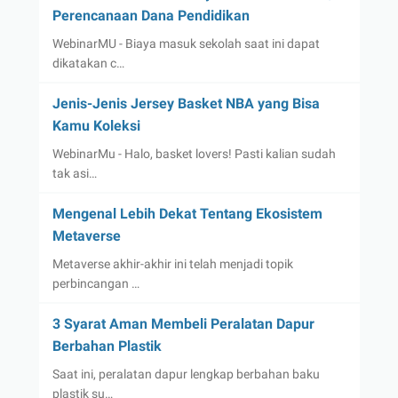
Perencanaan Dana Pendidikan
WebinarMU - Biaya masuk sekolah saat ini dapat
dikatakan c…
Jenis-Jenis Jersey Basket NBA yang Bisa
Kamu Koleksi
WebinarMu - Halo, basket lovers! Pasti kalian sudah
tak asi…
Mengenal Lebih Dekat Tentang Ekosistem
Metaverse
Metaverse akhir-akhir ini telah menjadi topik
perbincangan …
3 Syarat Aman Membeli Peralatan Dapur
Berbahan Plastik
Saat ini, peralatan dapur lengkap berbahan baku
plastik su…