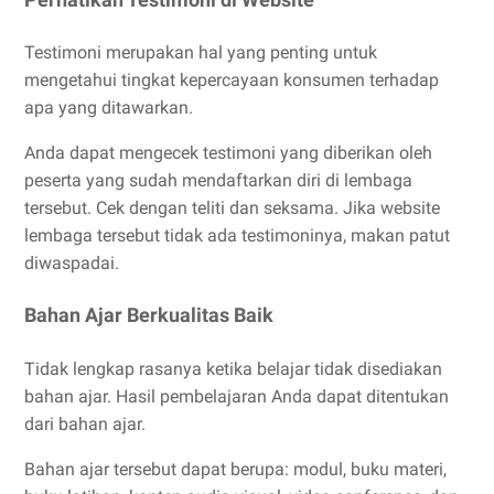
Testimoni merupakan hal yang penting untuk
mengetahui tingkat kepercayaan konsumen terhadap
apa yang ditawarkan.
Anda dapat mengecek testimoni yang diberikan oleh
peserta yang sudah mendaftarkan diri di lembaga
tersebut. Cek dengan teliti dan seksama. Jika website
lembaga tersebut tidak ada testimoninya, makan patut
diwaspadai.
Bahan Ajar Berkualitas Baik
Tidak lengkap rasanya ketika belajar tidak disediakan
bahan ajar. Hasil pembelajaran Anda dapat ditentukan
dari bahan ajar.
Bahan ajar tersebut dapat berupa: modul, buku materi,