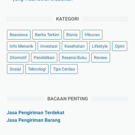
KATEGORI
Beasiswa
Berita Terkini
Bisnis
Hiburan
Info Menarik
Investasi
Kesehatan
Lifestyle
Opini
Otomotif
Pendidikan
Resensi Buku
Review
Sosial
Teknologi
Tips Cerdas
BACAAN PENTING
Jasa Pengiriman Terdekat
Jasa Pengiriman Barang