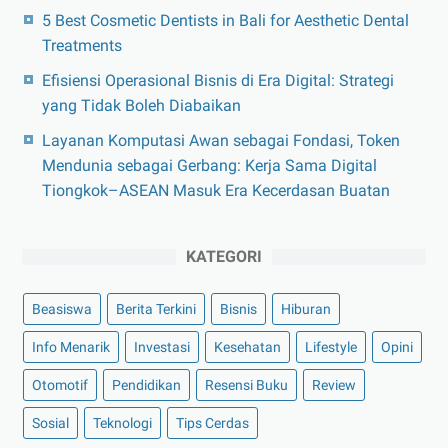
5 Best Cosmetic Dentists in Bali for Aesthetic Dental
Treatments
Efisiensi Operasional Bisnis di Era Digital: Strategi
yang Tidak Boleh Diabaikan
Layanan Komputasi Awan sebagai Fondasi, Token
Mendunia sebagai Gerbang: Kerja Sama Digital
Tiongkok–ASEAN Masuk Era Kecerdasan Buatan
KATEGORI
Beasiswa
Berita Terkini
Bisnis
Hiburan
Info Menarik
Investasi
Kesehatan
Lifestyle
Opini
Otomotif
Pendidikan
Resensi Buku
Review
Sosial
Teknologi
Tips Cerdas