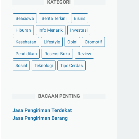
KATEGORI
Beasiswa
Berita Terkini
Bisnis
Hiburan
Info Menarik
Investasi
Kesehatan
Lifestyle
Opini
Otomotif
Pendidikan
Resensi Buku
Review
Sosial
Teknologi
Tips Cerdas
BACAAN PENTING
Jasa Pengiriman Terdekat
Jasa Pengiriman Barang